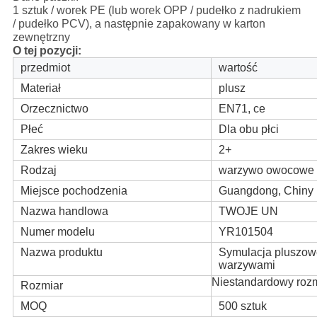
1 sztuk / worek PE (lub worek OPP / pudełko z nadrukiem
/ pudełko PCV), a następnie zapakowany w karton
zewnętrzny
O tej pozycji:
przedmiot
wartość
Materiał
plusz
Orzecznictwo
EN71, ce
Płeć
Dla obu płci
Zakres wieku
2+
Rodzaj
warzywo owocowe
Miejsce pochodzenia
Guangdong, Chiny
Nazwa handlowa
TWOJE UN
Numer modelu
YR101504
Nazwa produktu
Symulacja pluszow
warzywami
Niestandardowy roz
Rozmiar
MOQ
500 sztuk