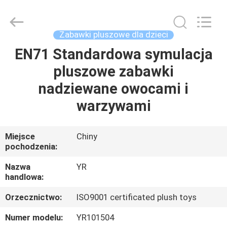
Dongguan
Yourun
Toys
Co.,
Ltd.
Zabawki pluszowe dla dzieci
All
Rights
Reserved.
EN71 Standardowa symulacja
DOM
pluszowe zabawki
PRODUKTY
nadziewane owocami i
warzywami
O
NAS
Miejsce
Chiny
pochodzenia:
WYCIECZKA
Nazwa
YR
handlowa:
PO
Orzecznictwo:
ISO9001 certificated plush toys
FABRYCE
Numer modelu:
YR101504