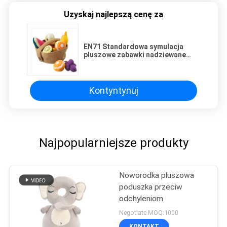
Uzyskaj najlepszą cenę za
EN71 Standardowa symulacja
pluszowe zabawki nadziewane
owocami i warzywami
Kontyntynuj
Najpopularniejsze produkty
Noworodka pluszowa
poduszka przeciw
odchyleniom
Negotiate MOQ:1000
KONTAKT