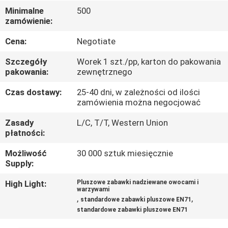
KONTROLA
Minimalne
500
zamówienie:
JAKOŚCI
Cena:
Negotiate
SKONTAKTUJ
Szczegóły
Worek 1 szt./pp, karton do pakowania
SIĘ
pakowania:
zewnętrznego
Z
Czas dostawy:
25-40 dni, w zależności od ilości
zamówienia można negocjować
NAMI
Zasady
L/C, T/T, Western Union
płatności:
AKTUALNOŚCI
Możliwość
30 000 sztuk miesięcznie
Supply:
POPROSIĆ
High Light:
Pluszowe zabawki nadziewane owocami i
O
warzywami
,
,
standardowe zabawki pluszowe EN71
WYCENĘ
standardowe zabawki pluszowe EN71