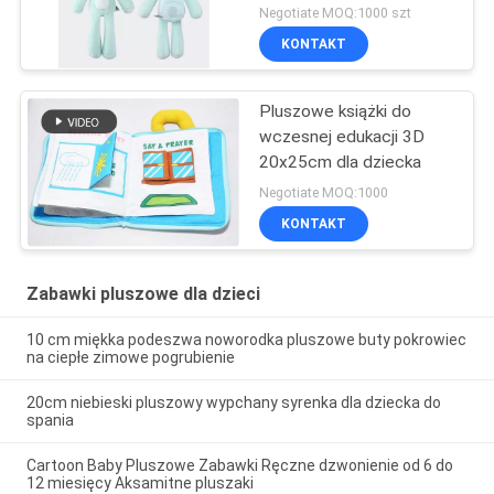
wietrzny
Negotiate MOQ:1000 szt
KONTAKT
Pluszowe książki do
wczesnej edukacji 3D
20x25cm dla dziecka
Negotiate MOQ:1000
KONTAKT
Zabawki pluszowe dla dzieci
10 cm miękka podeszwa noworodka pluszowe buty pokrowiec
na ciepłe zimowe pogrubienie
20cm niebieski pluszowy wypchany syrenka dla dziecka do
spania
Cartoon Baby Pluszowe Zabawki Ręczne dzwonienie od 6 do
12 miesięcy Aksamitne pluszaki