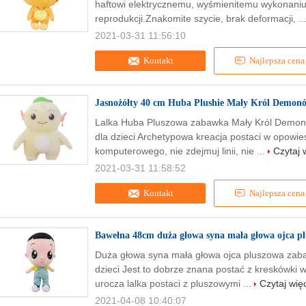
haftowi elektrycznemu, wyśmienitemu wykonani
reprodukcji.Znakomite szycie, brak deformacji, ..
2021-03-31 11:56:10
Kontakt
Najlepsza cena
Jasnożółty 40 cm Huba Plushie Mały Król Demon
Lalka Huba Pluszowa zabawka Mały Król Demonó
dla dzieci Archetypowa kreacja postaci w opowi
komputerowego, nie zdejmuj linii, nie ...
Czytaj 
2021-03-31 11:58:52
Kontakt
Najlepsza cena
Bawełna 48cm duża głowa syna mała głowa ojca pl
Duża głowa syna mała głowa ojca pluszowa zabawk
dzieci Jest to dobrze znana postać z kreskówki w
urocza lalka postaci z pluszowymi ...
Czytaj wię
2021-04-08 10:40:07