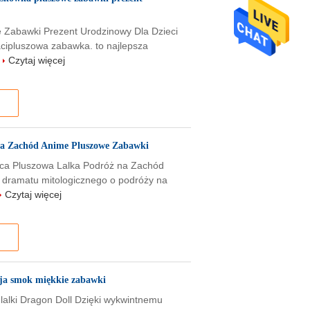
 Zabawki Prezent Urodzinowy Dla Dzieci
acipluszowa zabawka. to najlepsza
.
Czytaj więcej
 na Zachód Anime Pluszowe Zabawki
ięca Pluszowa Lalka Podróż na Zachód
 dramatu mitologicznego o podróży na
Czytaj więcej
cja smok miękkie zabawki
 lalki Dragon Doll Dzięki wykwintnemu