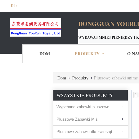
Tel:
DONGGUAN YOURUN 
WYDAWAJ MNIEJ PIENIĘDZY I 
PRODUCENT ZABAWEK PLU
USŁUGA
DLA WSZYSTKICH 
DOM
PRODUKTY
O NA
Dom
Produkty
Pluszowe zabawki anime
WSZYSTKIE PRODUKTY
1
Wypchane zabawki pluszowe
Pluszowe Zabawki Miś
Pluszowe zabawki dla zwierząt