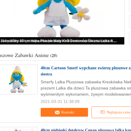
40cm Cartoon Smerf wypchane zwierzę pluszowe zabawki anime niebieski ojciec niebieska siostra
40cm niebieski detektyw Conan pluszowa lalka kreskówka pluszowe zabawki prezent urodzinowy dla dzieci
Little Boy 45cm Monkey King Plush Doll Podróż na Zachód Anime Pluszowe Zabawki
Jasnożółty 40 cm Huba Plushie Mały Król Demonów Śliczna Lalka Anime Pluszowe Zabawki
600g 35cm żółty mały smok pluszowa lalka animacja smok miękkie zabawki
uszowe Zabawki Anime
(25)
40cm Cartoon Smerf wypchane zwierzę pluszowe zab
siostra
Smerfy Lalka Pluszowa zabawka Kreskówka Niebie
prezent Lalka dla dzieci Ta pluszowa zabawka s
wyśmienitym wykonaniem, żywym modelowaniem
2021-03-31 11:38:09
Kontakt
Najlepsza cena
40cm niebieski detektyw Conan pluszowa lalka kr