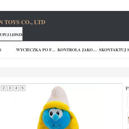
TOYS CO., LTD
KUPUJ LEPSZE PRODUKTY
KOMPLEKSOWE ROZWIĄZANIE
SZOWYCH YOURRUN
ZAPEWNIAĆ
RODZAJÓW PLUSZOWYCH
S
WYCIECZKA PO FABRYCE
KONTROLA JAKOŚCI
2
3
4
5