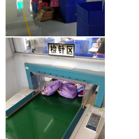
KONTROLA
JAKOŚCI
SKONTAKTUJ
SIĘ
Z
NAMI
AKTUALNOŚCI
POPROSIĆ
O
WYCENĘ