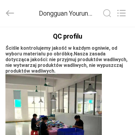
Dongguan
Yourun
Toys
Dongguan Yourun Toys Co., Ltd Kontrola jakości
Co.,
Ltd.
All
Rights
Reserved.
DOM
QC profilu
Ściśle kontrolujemy jakość w każdym ogniwie, od
PRODUKTY
wyboru materiału po obróbkę.Nasza zasada
dotycząca jakości: nie przyjmuj produktów wadliwych,
nie wytwarzaj produktów wadliwych, nie wypuszczaj
O
produktów wadliwych.
NAS
WYCIECZKA
PO
FABRYCE