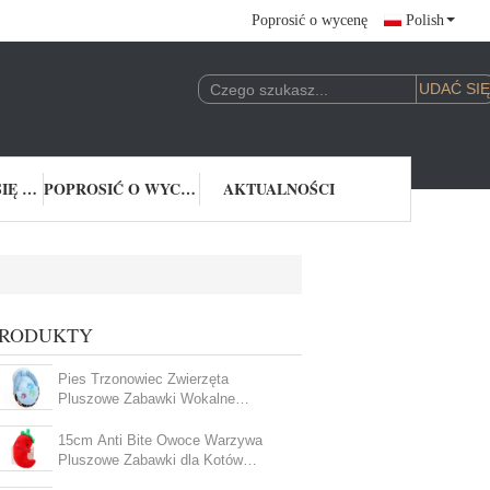
Poprosić o wycenę
Polish
SKONTAKTUJ SIĘ Z NAMI
POPROSIĆ O WYCENĘ
AKTUALNOŚCI
PRODUKTY
Pies Trzonowiec Zwierzęta
Pluszowe Zabawki Wokalne
Pluszowe Kapcie Odporne na
ugryzienie
15cm Anti Bite Owoce Warzywa
Pluszowe Zabawki dla Kotów
Wokalne Zabawki Pluszowe dla