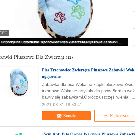
Pies Trzonowiec Zwierzęta Pluszowe Zabawki Wokalne Pluszowe Kapcie Odporne na ugryzienie
bawki Pluszowe Dla Zwierząt
(12)
Pies Trzonowiec Zwierzęta Pluszowe Zabawki Wok
ugryzienie
Zabawka dla psa Wokalne klapki pluszowe Zwie
trzonowe Wokalne artykuły dla psów Bardzo ważn
bawiły się zabawkami.Oprócz uszczęśliwienia i ..
2021-03-31 18:53:41
Kontakt
Najlepsza cena
15cm Anti Bite Owoce Warzywa Pluszowe Zabawki