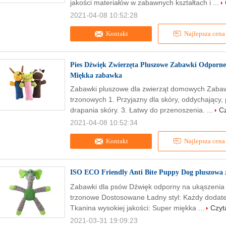
jakości materiałów w zabawnych kształtach i ...
2021-04-08 10:52:28
Kontakt
Najlepsza cena
Pies Dźwięk Zwierzęta Pluszowe Zabawki Odporne
Miękka zabawka
Zabawki pluszowe dla zwierząt domowych Zabaw
trzonowych 1. Przyjazny dla skóry, oddychający, p
drapania skóry. 3. Łatwy do przenoszenia. ...
Cz
2021-04-08 10:52:34
Kontakt
Najlepsza cena
ISO ECO Friendly Anti Bite Puppy Dog pluszowa z
Zabawki dla psów Dźwięk odporny na ukąszenia 
trzonowe Dostosowane Ładny styl: Każdy dodate
Tkanina wysokiej jakości: Super miękka ...
Czyt
2021-03-31 19:09:23