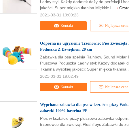
Ładny styl: Każdy dodatek dąży do perfekcji Uro
jakości: Super miękka tkanina Miękkie i ...
Czyta
2021-03-31 19:00:23
Kontakt
Najlepsza cena
Odporna na ugryzienie Trzonowiec Pies Zwierzęt
Poduszka Z Dźwiękiem 20 cm
Zabawka dla psa spełnia Rainbow Sound Molar 
Pluszowa Poduszka Ładny styl: Każdy dodatek dą
Tkanina wysokiej jakości: Super miękka tkanina .
2021-03-31 19:02:49
Kontakt
Najlepsza cena
Wypchana zabawka dla psa w kształcie pizzy Woka
zabawki 100% bawełna PP
Pies w kształcie pizzy pluszowa zabawka odporn
trzonowce dla zwierząt PlushToys Zabawki do żu