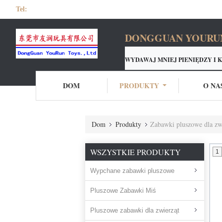
Tel:
DONGGUAN YOURUN 
WYDAWAJ MNIEJ PIENIĘDZY I 
PRODUCENT ZABAWEK PLU
USŁUGA
DLA WSZYSTKICH 
DOM
PRODUKTY
O NA
Dom
Produkty
Zabawki pluszowe dla zw
WSZYSTKIE PRODUKTY
1
Wypchane zabawki pluszowe
Pluszowe Zabawki Miś
Pluszowe zabawki dla zwierząt