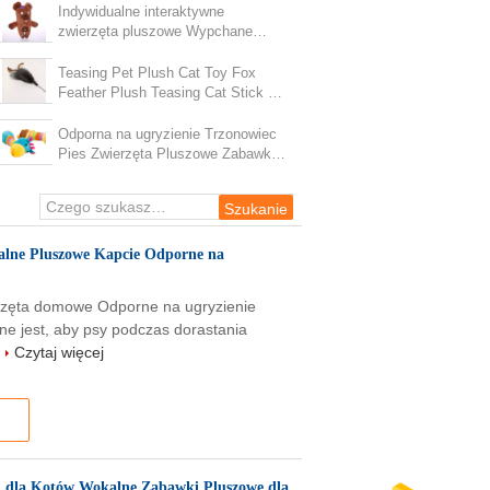
Psów
Indywidualne interaktywne
zwierzęta pluszowe Wypchane
zabawki do żucia 20 cm
Teasing Pet Plush Cat Toy Fox
Feather Plush Teasing Cat Stick z
uchwytem
Odporna na ugryzienie Trzonowiec
Pies Zwierzęta Pluszowe Zabawki
Kora Pluszowa Poduszka Z
Dźwiękiem 20 cm
alne Pluszowe Kapcie Odporne na
rzęta domowe Odporne na ugryzienie
e jest, aby psy podczas dorastania
.
Czytaj więcej
 dla Kotów Wokalne Zabawki Pluszowe dla