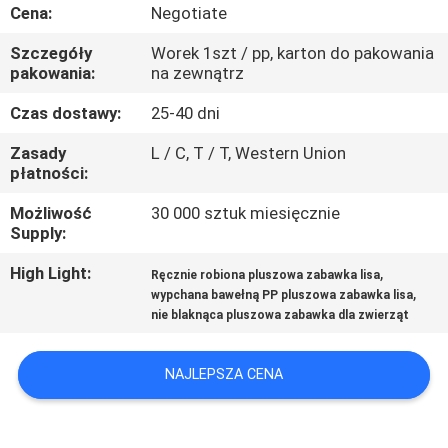
KONTROLA
Cena:
Negotiate
JAKOŚCI
Szczegóły
Worek 1szt / pp, karton do pakowania
pakowania:
na zewnątrz
SKONTAKTUJ
Czas dostawy:
25-40 dni
SIĘ
Zasady
L / C, T / T, Western Union
płatności:
Z
NAMI
Możliwość
30 000 sztuk miesięcznie
Supply:
AKTUALNOŚCI
High Light:
,
Ręcznie robiona pluszowa zabawka lisa
,
wypchana bawełną PP pluszowa zabawka lisa
nie blaknąca pluszowa zabawka dla zwierząt
POPROSIĆ
O
NAJLEPSZA CENA
WYCENĘ