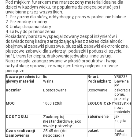
Pod miękkim futerkiem ma marszczony materiał.Idealna dla
dzieci w każdym wieku, ta popularna dziecięca postać jest
uwielbiana przez wszystkich
.
1. Przyjazny dla skóry, oddychający, prany w pralce, nie blaknie.
2. Przenośny i modny
3. Unikaj drapania skóry.
4. Łatwy do przenoszenia.
Posiadamy bardzo wyspecjalizowany zespół inżynierów i
doświadczoną kadrę zarządzającą.Nasz zakres działalności
obejmował zabawki pluszowe, pluszaki, zabawki elektroniczne,
pluszowe zabawki dla zwierząt, poduszki i poduszki, szycie,
haft, transfer ciepła, drukowanie jedwabiu i inne usługi.
Nasze ciągłe zaangażowanie w jakość produktów i twoją
satysfakcję sprawia, że ​​wciąż jesteśmy najlepsi za twoje
pieniądze.
Nazwa przedmiotu
lis
Nr art.
YR0233
glowny material
Wełna
Podsadzkarz
Bawełna
PP
Rozmiar
Dostosowane
Stosowanie
dekoracje
domu,
prezenty
MOQ
1000 sztuk
EKOLOGICZNY
wszystkie
nowe
materiały
DOSTOSUJ
Zaakceptuj
zabarwienie
jak
zdjęcia
niestandardowe jako
swoje potrzeby!
Czas realizacji
35-45 dni (do
pakiet
Torba
OPP dla
zamówienia
negocjacji)