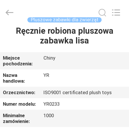
Dongguan
Yourun
Toys
Co.,
Ltd.
Pluszowe zabawki dla zwierząt
All
Rights
Reserved.
Ręcznie robiona pluszowa
DOM
zabawka lisa
PRODUKTY
Miejsce
Chiny
pochodzenia:
O
NAS
Nazwa
YR
handlowa:
Orzecznictwo:
ISO9001 certificated plush toys
WYCIECZKA
PO
Numer modelu:
YR0233
FABRYCE
Minimalne
1000
zamówienie: