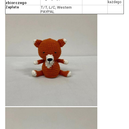
każdego
zbiorczego
Zapłata
T/T, L/C, Western
PAYPAL